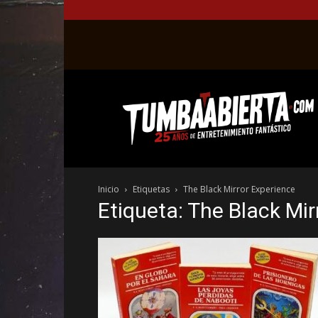
La
web
del
entretenimiento
en
el
género
Inicio
Etiquetas
The Black Mirror Experience
fantástico.
Etiqueta: The Black Mir