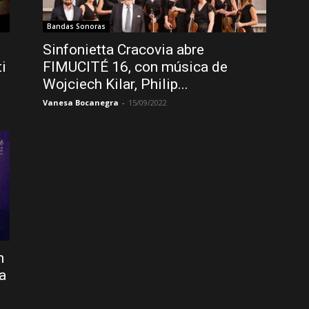
Bandas Sonoras
Sinfonietta Cracovia abre
i
FIMUCITÉ 16, con música de
Wojciech Kilar, Philip...
Vanesa Bocanegra
-
15/09/2022
n
a