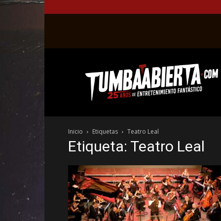
La
web
del
entretenimiento
en
el
género
Inicio
Etiquetas
Teatro Leal
fantástico.
Etiqueta: Teatro Leal