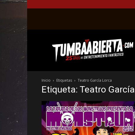
La
web
del
entretenimiento
en
el
género
Inicio
Etiquetas
Teatro García Lorca
fantástico.
Etiqueta: Teatro Garcí