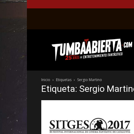
La
web
del
entretenimiento
en
el
género
Inicio
Etiquetas
Sergio Martino
fantástico.
Etiqueta: Sergio Marti