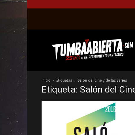
La
web
del
entretenimiento
en
el
género
Inicio
Etiquetas
Salón del Cine y de las Series
fantástico.
Etiqueta: Salón del Cine