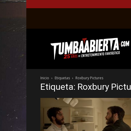
La
web
del
entretenimiento
en
el
género
Inicio
Etiquetas
Roxbury Pictures
fantástico.
Etiqueta: Roxbury Pict