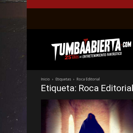
La
web
del
entretenimiento
en
el
género
Inicio
Etiquetas
Roca Editorial
fantástico.
Etiqueta: Roca Editoria