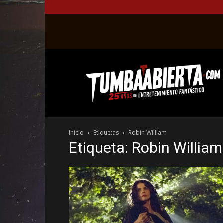
La
web
del
entretenimiento
en
el
género
Inicio
Etiquetas
Robin William
fantástico.
Etiqueta: Robin William