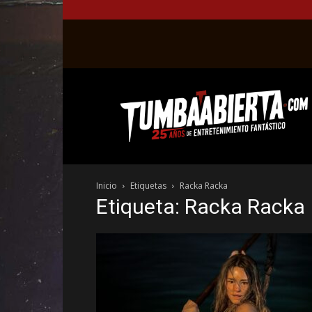
La
web
del
entretenimiento
en
el
género
Inicio
Etiquetas
Racka Racka
fantástico.
Etiqueta: Racka Racka