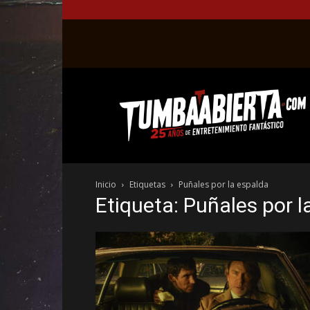
La
web
del
entretenimiento
en
el
género
Inicio
Etiquetas
Puñales por la espalda
fantástico.
Etiqueta: Puñales por l