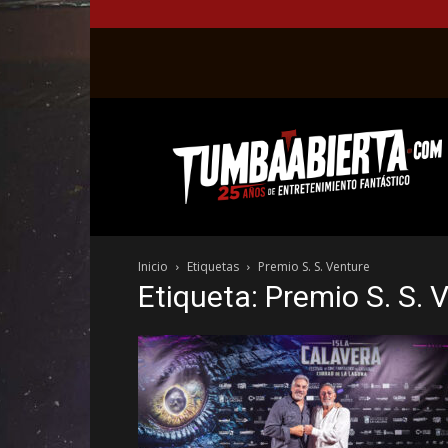
La
web
del
entretenimiento
en
el
género
Inicio
Etiquetas
Premio S. S. Venture
fantástico.
Etiqueta: Premio S. S. 