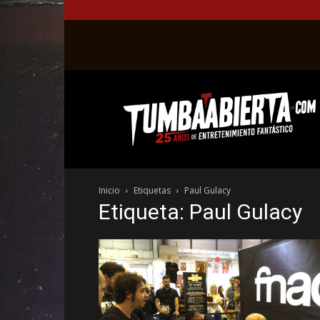
La
web
del
entretenimiento
en
el
género
Inicio
Etiquetas
Paul Gulacy
fantástico.
Etiqueta: Paul Gulacy