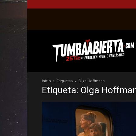
La
web
del
entretenimiento
en
el
género
Inicio
Etiquetas
Olga Hoffmann
fantástico.
Etiqueta: Olga Hoffma