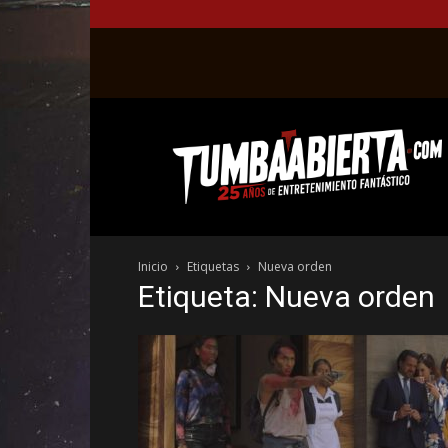
La
web
del
entretenimiento
en
el
género
Inicio
Etiquetas
Nueva orden
fantástico.
Etiqueta: Nueva orden