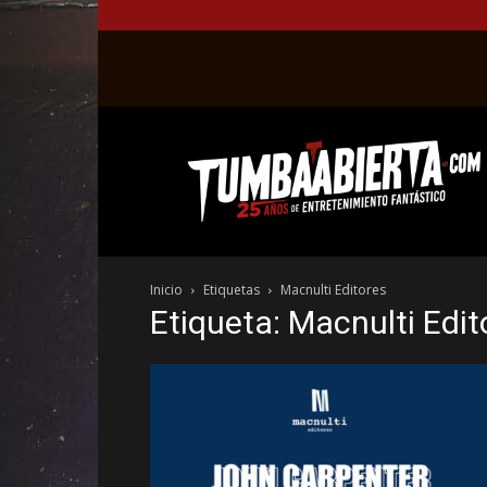
La
web
del
entretenimiento
en
el
género
Inicio
Etiquetas
Macnulti Editores
fantástico.
Etiqueta: Macnulti Edit