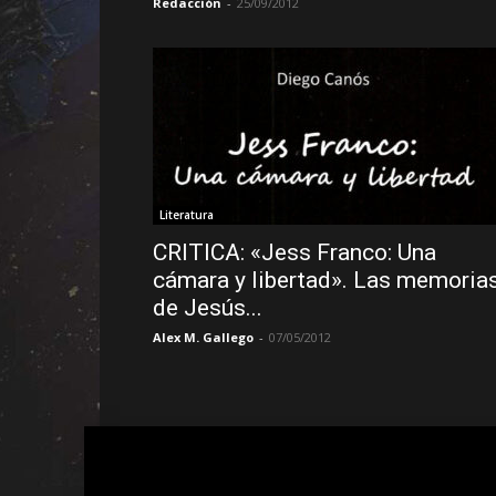
Redacción
-
25/09/2012
Literatura
CRITICA: «Jess Franco: Una
cámara y libertad». Las memoria
de Jesús...
Alex M. Gallego
-
07/05/2012