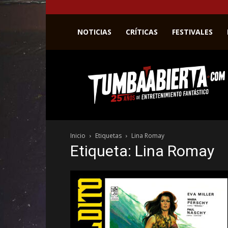
NOTICIAS
CRÍTICAS
FESTIVALES
La
web
del
entretenimiento
en
el
género
Inicio
Etiquetas
Lina Romay
fantástico.
Etiqueta: Lina Romay