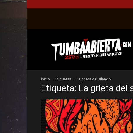
La
web
del
entretenimiento
en
el
género
Inicio
Etiquetas
La grieta del silencio
fantástico.
Etiqueta: La grieta del 