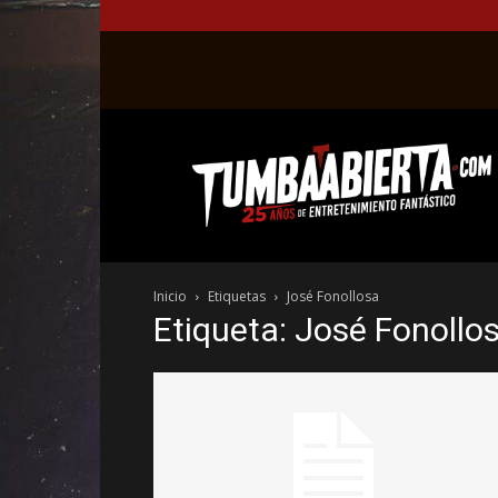
La
web
del
entretenimiento
en
el
género
Inicio
Etiquetas
José Fonollosa
fantástico.
Etiqueta: José Fonollo