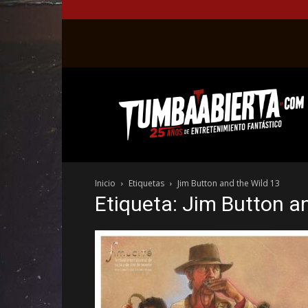
La
web
del
entretenimiento
en
el
género
Inicio
Etiquetas
Jim Button and the Wild 13
fantástico.
Etiqueta: Jim Button a