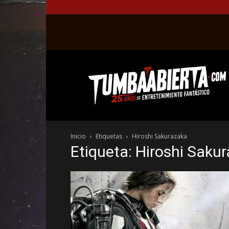
La
web
del
entretenimiento
en
el
género
Inicio
Etiquetas
Hiroshi Sakurazaka
fantástico.
Etiqueta: Hiroshi Saku