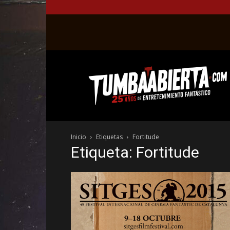
La
web
del
entretenimiento
en
el
género
Inicio
Etiquetas
Fortitude
fantástico.
Etiqueta: Fortitude