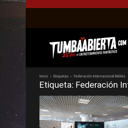
La
web
del
entretenimiento
en
el
género
Inicio
Etiquetas
Federación Internacional Méliès
fantástico.
Etiqueta: Federación In