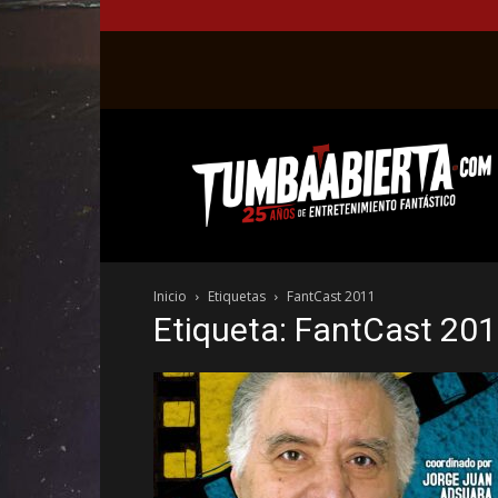
La
web
del
entretenimiento
en
el
género
Inicio
Etiquetas
FantCast 2011
fantástico.
Etiqueta: FantCast 20