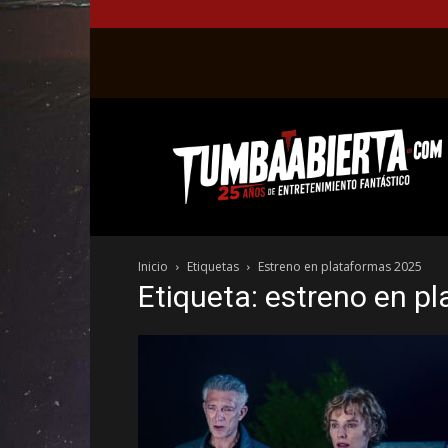
La
web
del
entretenimiento
en
el
género
Inicio
Etiquetas
Estreno en plataformas 2025
fantástico.
Etiqueta: estreno en p