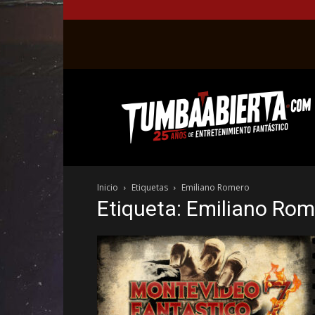
La
web
del
entretenimiento
en
el
género
Inicio
Etiquetas
Emiliano Romero
fantástico.
Etiqueta: Emiliano Ro