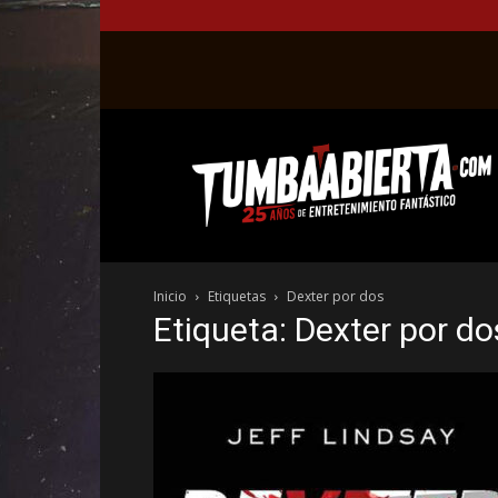
La
web
del
entretenimiento
en
el
género
Inicio
Etiquetas
Dexter por dos
fantástico.
Etiqueta: Dexter por do