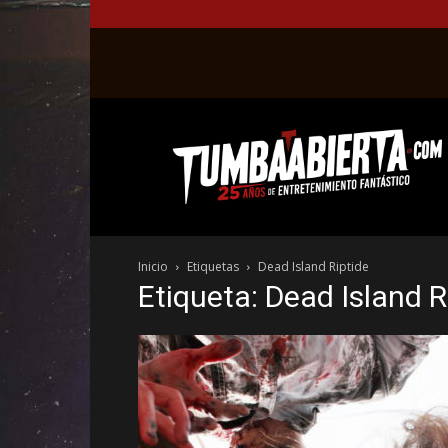
La
web
del
entretenimiento
en
el
género
Inicio
Etiquetas
Dead Island Riptide
fantástico.
Etiqueta: Dead Island R