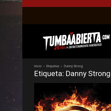
La
web
del
entretenimiento
en
el
género
Inicio
Etiquetas
Danny Strong
fantástico.
Etiqueta: Danny Strong