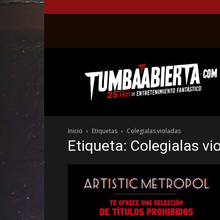
La
web
del
entretenimiento
en
el
género
Inicio
Etiquetas
Colegialas violadas
fantástico.
Etiqueta: Colegialas vi