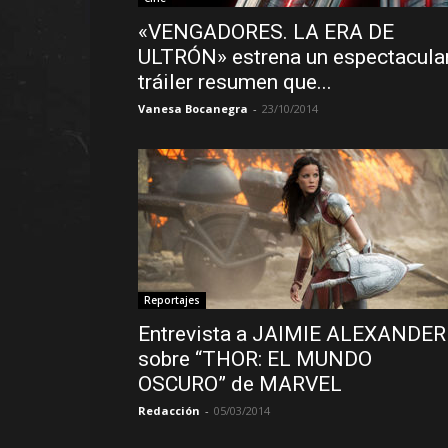
«VENGADORES. LA ERA DE
ULTRÓN» estrena un espectacula
tráiler resumen que...
Vanesa Bocanegra
-
23/10/2014
Reportajes
Entrevista a JAIMIE ALEXANDER
sobre “THOR: EL MUNDO
OSCURO” de MARVEL
Redacción
-
05/03/2014