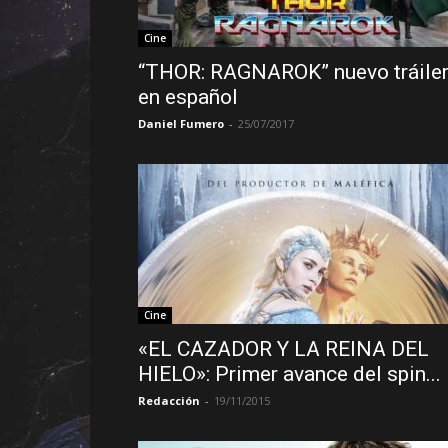
Cine
“THOR: RAGNAROK” nuevo tráile
en español
Daniel Fumero
-
25/07/2017
Cine
«EL CAZADOR Y LA REINA DEL
HIELO»: Primer avance del spin...
Redacción
-
19/11/2015