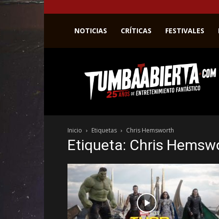
NOTICIAS
CRÍTICAS
FESTIVALES
La
web
del
entretenimiento
en
el
género
Inicio
Etiquetas
Chris Hemsworth
fantástico.
Etiqueta: Chris Hemsw