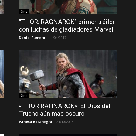
Cine
r
“THOR: RAGNAROK” primer tráiler
con luchas de gladiadores Marvel
Daniel Fumero
-
11/04/2017
Cine
«THOR RAHNARÖK»: El Dios del
Trueno aún más oscuro
Vanesa Bocanegra
-
24/10/2015