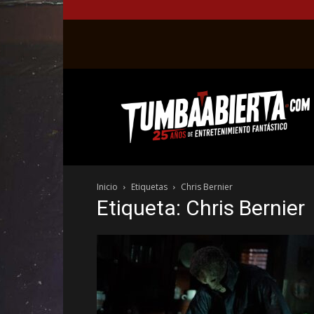
La
web
del
entretenimiento
en
el
género
Inicio
Etiquetas
Chris Bernier
fantástico.
Etiqueta: Chris Bernier