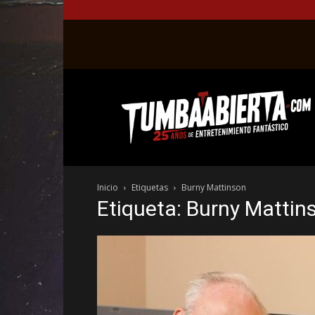
La
web
del
entretenimiento
en
el
género
Inicio
Etiquetas
Burny Mattinson
fantástico.
Etiqueta: Burny Mattin