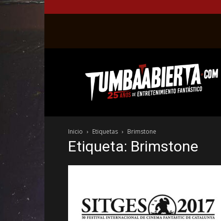
La
web
del
entretenimiento
en
el
género
Inicio
Etiquetas
Brimstone
fantástico.
Etiqueta: Brimstone