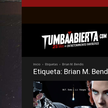
La
web
del
entretenimiento
en
el
género
Inicio
Etiquetas
Brian M. Bendis
fantástico.
Etiqueta: Brian M. Bend