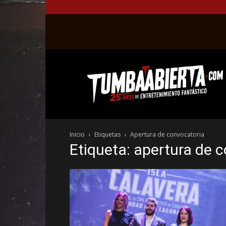
La
web
del
entretenimiento
en
el
género
Inicio
Etiquetas
Apertura de convocatoria
fantástico.
Etiqueta: apertura de 