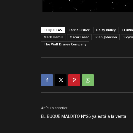
ETIQUETAS
Carrie Fisher
Daisy Ridley
El últi
Mark Hamill
Oscar Isaac
Rian Johnson
Skywa
The Walt Disney Company
Artículo anterior
EL BUQUE MALDITO Nº26 ya está a la venta