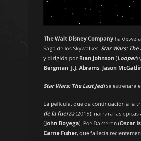
The Walt Disney Company
ha desvelad
Saga de los Skywalker:
Star Wars: The 
y dirigida por
Rian Johnson
(
Looper
)
Bergman
.
J.J. Abrams
,
Jason McGatli
Star Wars: The Last Jedi
se estrenará 
La película, que da continuación a la 
de la fuerza
(2015), narrará las épicas
(
John Boyega
), Poe Dameron (
Oscar I
Carrie Fisher
, que fallecía recientemen