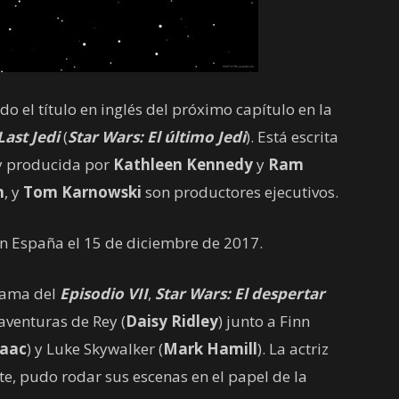
o el título en inglés del próximo capítulo en la
Last Jedi
(
Star Wars: El último Jedi
). Está escrita
 y producida por
Kathleen Kennedy
y
Ram
n
, y
Tom Karnowski
son productores ejecutivos.
en España el 15 de diciembre de 2017.
trama del
Episodio VII
,
Star Wars: El despertar
 aventuras de Rey (
Daisy Ridley
) junto a Finn
saac
) y Luke Skywalker (
Mark Hamill
). La actriz
te, pudo rodar sus escenas en el papel de la