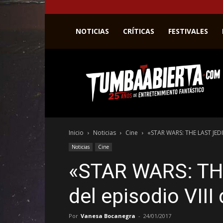
NOTICIAS
CRÍTICAS
FESTIVALES
La
web
del
entretenimiento
en
el
género
Inicio
Noticias
Cine
«STAR WARS: THE LAST JEDI», 
fantástico.
Noticias
Cine
«STAR WARS: THE
del episodio VIII
Por
Vanesa Bocanegra
-
24/01/2017