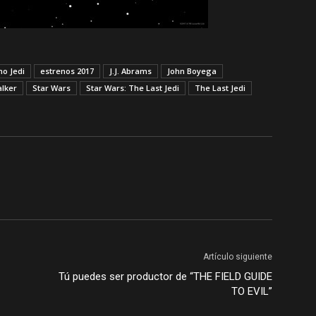
mo Jedi
estrenos 2017
J.J. Abrams
John Boyega
lker
Star Wars
Star Wars: The Last Jedi
The Last Jedi
Artículo siguiente
Tú puedes ser productor de “THE FIELD GUIDE
TO EVIL”