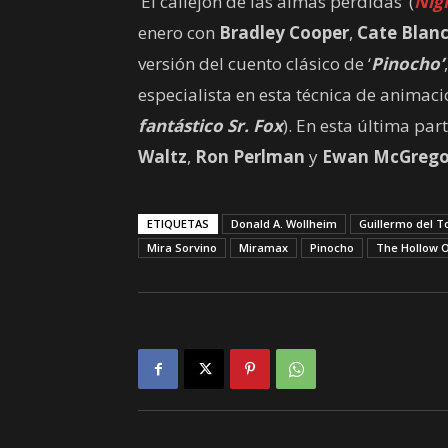
‘El callejón de las almas perdidas’ (
Nig
enero con
Bradley Cooper
,
Cate Blan
versión del cuento clásico de ‘
Pinocho’
especialista en esta técnica de anima
fantástico Sr. Fox
). En esta última par
Waltz
,
Ron Perlman
y
Ewan McGrego
ETIQUETAS
Donald A. Wollheim
Guillermo del T
Mira Sorvino
Miramax
Pinocho
The Hollow 