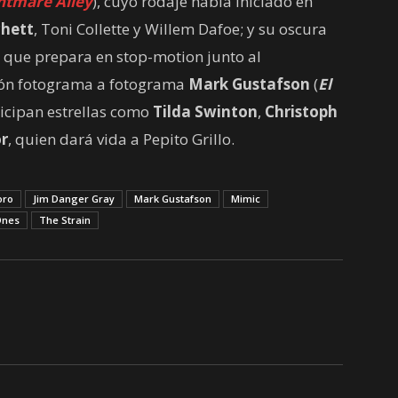
htmare Alley
), cuyo rodaje había iniciado en
chett
, Toni Collette y Willem Dafoe; y su oscura
, que prepara en stop-motion junto al
ción fotograma a fotograma
Mark Gustafson
(
El
ticipan estrellas como
Tilda Swinton
,
Christoph
r
, quien dará vida a Pepito Grillo.
oro
Jim Danger Gray
Mark Gustafson
Mimic
Ones
The Strain