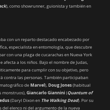
ack
), como showrunner, guionista y también en
ba con un reparto destacado encabezado por
tífica, especialista en entomología, que descubre
bar con una plaga de cucarachas en Nueva York
fecta a los niños. Bajo el nombre de Judas,
éticamente para cumplir con su objetivo, pero
ará contra las personas. También participaban
ematográfico de
Marvel
),
Doug Jones
(habitual
os monstruos),
Giancarlo Giannini
(
Quantum of
edus
(Daryl Dixon en
The Walking Dead
). Por su
s del elenco ni del argumento de la nueva