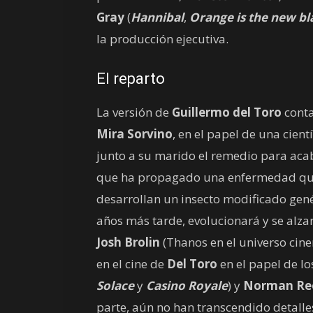
Gray
(
Hannibal
,
Orange is the new bl
la producción ejecutiva.
El reparto
La versión de
Guillermo del Toro
conta
Mira Sorvino
, en el papel de una cien
junto a su marido el remedio para aca
que ha propagado una enfermedad que a
desarrollan un insecto modificado gen
años más tarde, evolucionará y se alz
Josh Brolin
(Thanos en el universo cin
en el cine de
Del Toro
en el papel de l
Solace
y
Casino Royale
) y
Norman Re
parte, aún no han transcendido detalle