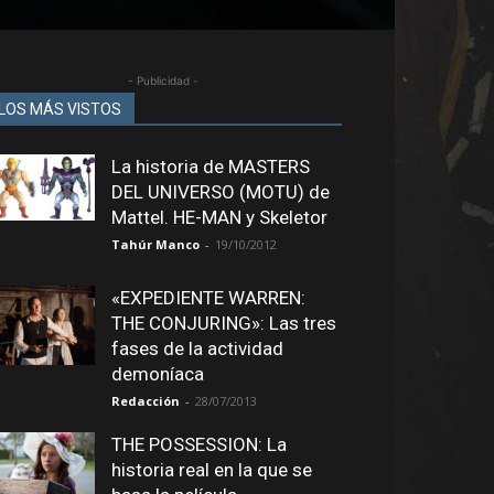
- Publicidad -
LOS MÁS VISTOS
La historia de MASTERS
DEL UNIVERSO (MOTU) de
Mattel. HE-MAN y Skeletor
Tahúr Manco
-
19/10/2012
«EXPEDIENTE WARREN:
THE CONJURING»: Las tres
fases de la actividad
demoníaca
Redacción
-
28/07/2013
THE POSSESSION: La
historia real en la que se