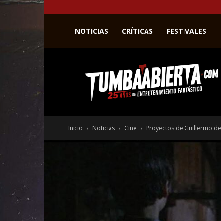
NOTICIAS
CRÍTICAS
FESTIVALES
La
web
del
entretenimiento
en
el
género
Inicio
Noticias
Cine
Proyectos de Guillermo del
fantástico.