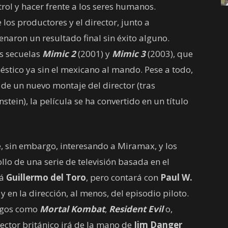
rol y hacer frente a los seres humanos.
los productores y el director, junto a
naron un resultado final sin éxito alguno.
s secuelas
Mimic 2
(2001) y
Mimic 3
(2003), que
stico ya sin el mexicano al mando. Pese a todo,
 de un nuevo montaje del director (tras
tein), la película se ha convertido en un título
, sin embargo, interesando a Miramax, y los
lo de una serie de televisión basada en el
rá
Guillermo del Toro
, pero contará con
Paul W.
 en la dirección, al menos, del episodio piloto.
uegos como
Mortal Kombat
,
Resident Evil
o,
rector británico irá de la mano de
Jim Danger