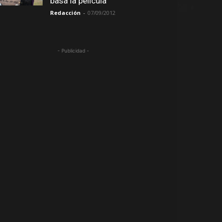
basa la película
Redacción
-
07/09/2012
- Publicidad -