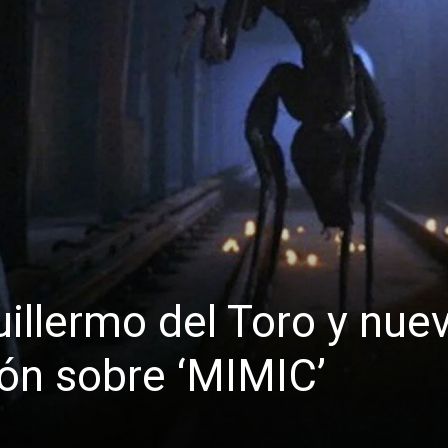
illermo del Toro y nue
ión sobre ‘MIMIC’