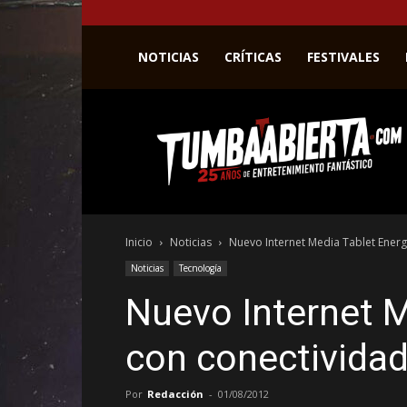
NOTICIAS
CRÍTICAS
FESTIVALES
La
web
del
entretenimiento
en
el
género
Inicio
Noticias
Nuevo Internet Media Tablet Energ
fantástico.
Noticias
Tecnología
Nuevo Internet M
con conectivida
Por
Redacción
-
01/08/2012