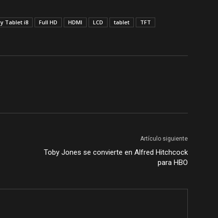
y Tablet i8
Full HD
HDMI
LCD
tablet
TFT
Artículo siguiente
Toby Jones se convierte en Alfred Hitchcock
para HBO