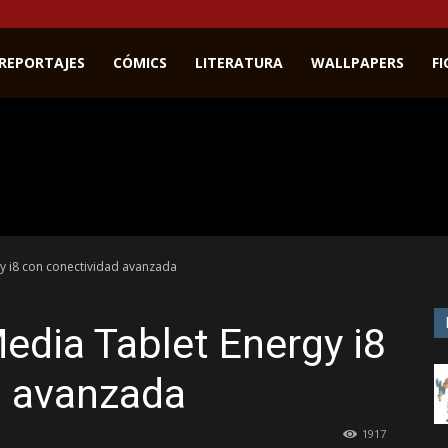
REPORTAJES
CÓMICS
LITERATURA
WALLPAPERS
F
y i8 con conectividad avanzada
edia Tablet Energy i8
d avanzada
1917