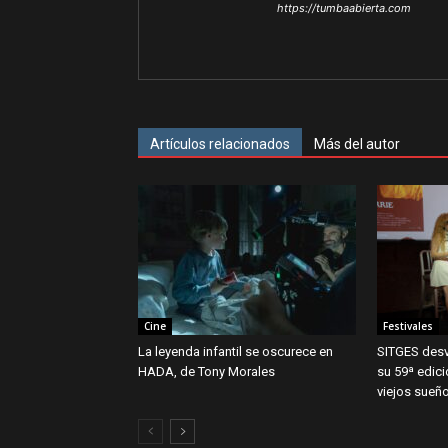
https://tumbaabierta.com
Artículos relacionados
Más del autor
Cine
Festivales
La leyenda infantil se oscurece en
SITGES desv
HADA, de Tony Morales
su 59ª edic
viejos sueñ