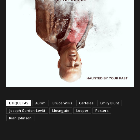
ETIQUETAS
Aurim
Bruce Willis
Carteles
Emily Blunt
Joseph Gordon-Levitt
Liosngate
Looper
Posters
Rian Johnson