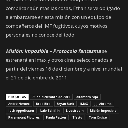
complicar aún más las cosas, Ethan se ve obligado
a embarcarse en esta misión con un equipo de
compañeros del IMF fugitivos, cuyos motivos
personales no conoce del todo.
Misión: imposible – Protocolo fantasma
se
estrenará en Imax y otros cines seleccionados a
partir del viernes 16 de diciembre y a nivel mundial
el 21 de diciembre de 2011.
ETIQUETAS
21 de diciembre de 2011
alfombra roja
André Nemec
Brad Bird
Bryan Burk
IMAX
J.J. Abrams
Josh Appelbaum
Lalo Schifrin
Livestream
Misión imposible
Paramount Pictures
Paula Patton
Tïesto
Tom Cruise