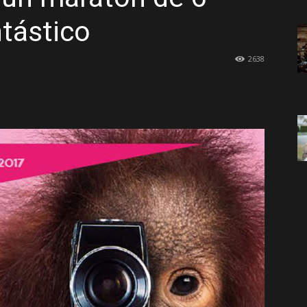
ntástico
2638