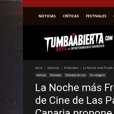
NOTICIAS
CRÍTICAS
FESTIVALES
La
web
del
entretenimiento
en
el
género
Inicio
Noticias
Festivales
La Noche más Freak de
fantástico.
Noticias
Festivales
Festivales de cine
Sin categoría
La Noche más Fre
de Cine de Las 
Canaria propone