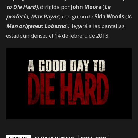
to Die Hard)
, dirigida por
John Moore
(
La
profecía, Max Payne
) con guión de
Skip Woods
(
X-
Men orígenes: Lobezno
), llegará a las pantallas
estadounidenses el 14 de febrero de 2013.
ETIQUETAS
A Good Day to Die Hard
Bonnie Bedelia