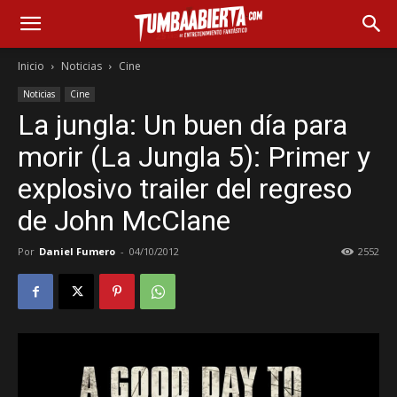
Inicio
Noticias
Cine
Noticias
Cine
La jungla: Un buen día para
morir (La Jungla 5): Primer y
explosivo trailer del regreso
de John McClane
Por
Daniel Fumero
-
04/10/2012
2552