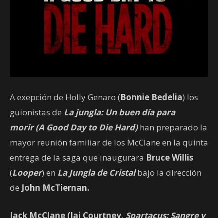
A exepción de Holly Genaro (
Bonnie Bedelia
) los
guionistas de
La jungla: Un buen día para
morir (A Good Day to Die Hard)
han preparado la
mayor reunión familiar de los McClane en la quinta
entrega de la saga que inaugurara
Bruce Willis
(
Looper
) en
La Jungla de Cristal
bajo la dirección
de
John McTiernan.
Jack McClane (
Jai Courtney,
Spartacus: Sangre y