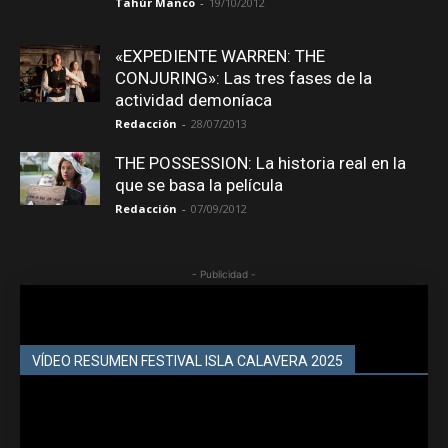
Tahúr Manco
-
19/10/2012
«EXPEDIENTE WARREN: THE
CONJURING»: Las tres fases de la
actividad demoníaca
Redacción
-
28/07/2013
THE POSSESSION: La historia real en la
que se basa la película
Redacción
-
07/09/2012
- Publicidad -
VÍDEO RESUMEN FESTIVAL ISLA CALAVERA 2025