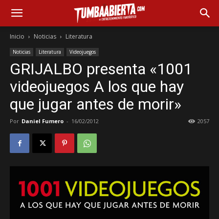
Inicio
Noticias
Literatura
Noticias
Literatura
Videojuegos
GRIJALBO presenta «1001
videojuegos A los que hay
que jugar antes de morir»
Por
Daniel Fumero
-
16/02/2012
2057