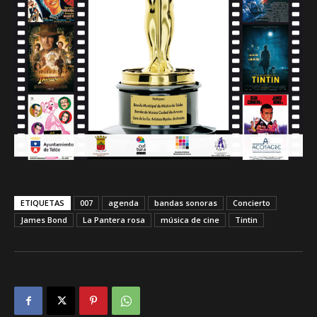
ETIQUETAS
007
agenda
bandas sonoras
Concierto
James Bond
La Pantera rosa
música de cine
Tintin