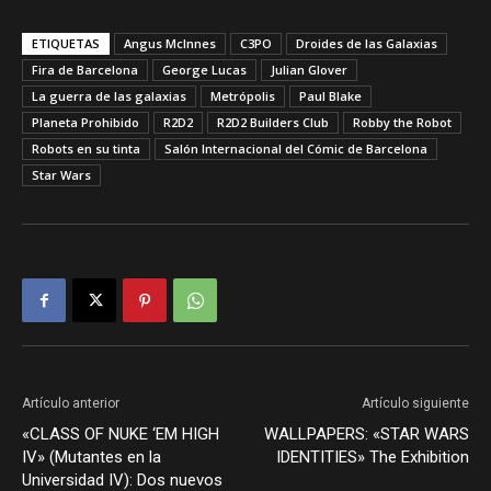
ETIQUETAS
Angus McInnes
C3PO
Droides de las Galaxias
Fira de Barcelona
George Lucas
Julian Glover
La guerra de las galaxias
Metrópolis
Paul Blake
Planeta Prohibido
R2D2
R2D2 Builders Club
Robby the Robot
Robots en su tinta
Salón Internacional del Cómic de Barcelona
Star Wars
Artículo anterior
Artículo siguiente
«CLASS OF NUKE ‘EM HIGH
WALLPAPERS: «STAR WARS
IV» (Mutantes en la
IDENTITIES» The Exhibition
Universidad IV): Dos nuevos