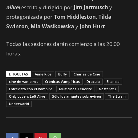
alive
) escrita y dirigida por
Jim Jarmusch
y
protagonizada por
Tom Hiddleston
,
Tilda
Swinton
,
Mia Wasikowska
y
John Hurt
.
Todas las sesiones darán comienzo a las 20:00
horas.
ETIQUETAS
Anne Rice
Buffy
Charlas de Cine
cine de vampiros
Crónicas Vampíricas
Dracula
El ansia
Entrevista con el Vampiro
Multicines Tenerife
Nosferatu
Only Lovers Left Alive
Sólo los amantes sobreviven
The Strain
Underworld